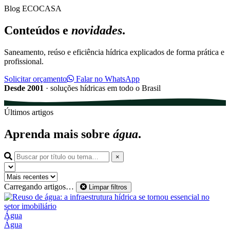
Blog ECOCASA
Conteúdos e
novidades
.
Saneamento, reúso e eficiência hídrica explicados de forma prática e
profissional.
Solicitar orçamento
Falar no WhatsApp
Desde 2001
· soluções hídricas em todo o Brasil
Últimos artigos
Aprenda mais sobre
água
.
Buscar
×
artigos
Ano
por
de
Ordenar
título
publicação
Carregando artigos…
Limpar filtros
ou
tema
Água
Água