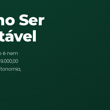
mo Ser
tável
ão é nem
9.000,00
utonomia,