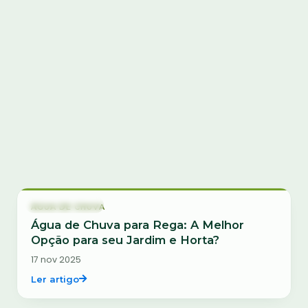
Buscar artigos por título ou tema
Ano de publicação
Ordenar
Água de chuva
ÁGUA DE CHUVA
Água de Chuva para Rega: A Melhor
Opção para seu Jardim e Horta?
17 nov 2025
Ler artigo