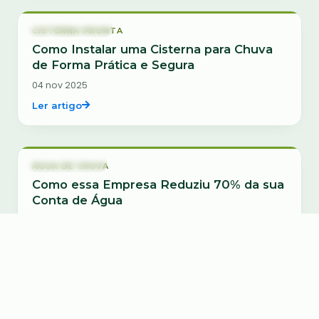
Cisterna Pronta
CISTERNA PRONTA
Como Instalar uma Cisterna para Chuva
de Forma Prática e Segura
04 nov 2025
Ler artigo
Água de chuva
ÁGUA DE CHUVA
Como essa Empresa Reduziu 70% da sua
Conta de Água
24 out 2025
Ler artigo
Aproveitamento de Água da Chuva
APROVEITAMENTO DE ÁGUA DA CHUVA